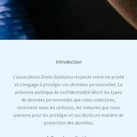
Introduction
L’association
Droits Solidaires
respecte votre vie privée
et s’engage à protéger vos données personnelles. La
présente politique de confidentialité décrit les types
de données personnelles que nous collectons,
comment nous les utilisons, les mesures que nous
prenons pour les protéger et vos droits en matière de
protection des données.