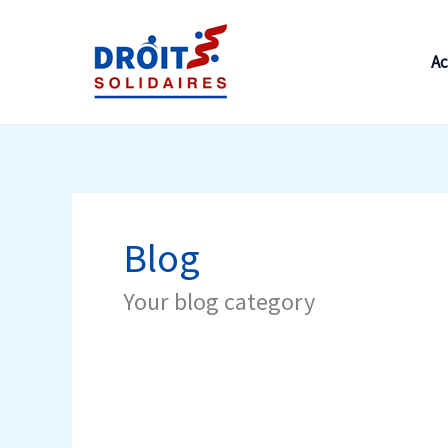
Aller
Rechercher :
au
Ac
contenu
Blog
Your blog category